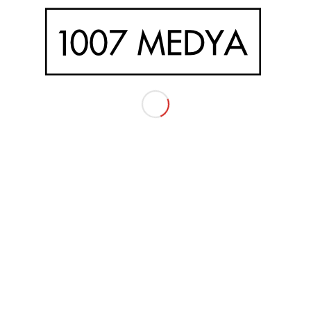
ETIKETLER
En İyi Seo Ajansları İzmir
EN İYİ SEO AJANSI
Google Seo Ajansları İzmir
GOOGLE SEO ÇALIŞMASI İZMİR
Google Seo Çalışmaları İzmir
SEO AJANSI İZMİR
Seo Ajansları İzmir
SEO AJANS İZMİR
SEOCU İZMİR
Seo Fiyatları İzmir
SEO FİRMALARI İZMİR
SEO HİZMETİ
SEO REKLAMLARI
SEO UYUMLU WEB SİTESİ İZMİR
SEO UZMANI İZMİR
SEO ÇALIŞMASI WEB SİTESİ İZMİR
SEO ÇALIŞMASI İZMİR
Seo Çalışmaları İzmir
SEO İZMİR
WEB SİTESİ SEO ÇALIŞMASI İZMİR
İzmir Google Seo Ajansları
İzmir Seo Ajansları
İzmir Seo Fiyatları
İzmir Web Tasarım
İzmir Web Tasarım Ajansları
İzmir Web Tasarımcı
İzmir Web Tasarım Firmaları
İzmir Web Tasarım Fiyatları
İZMİR GOOGLE SEO ÇALIŞMASI
İZMİR SEO
İZMİR SEO AJANS
İZMİR SEO AJANSI
İZMİR SEOCU
İZMİR SEO FİRMALARI
İZMİR SEO UYUMLU WEB SİTESİ
İZMİR SEO UZMANI