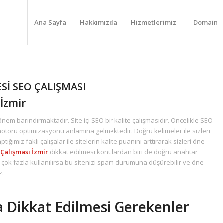
Ana Sayfa
Hakkımızda
Hizmetlerimiz
Domain
ESİ SEO ÇALIŞMASI
 İzmir
nem barındırmaktadır. Site içi SEO bir kalite çalışmasıdır. Öncelikle SEO
toru optimizasyonu anlamına gelmektedir. Doğru kelimeler ile sizleri
tığımız faklı çalışalar ile sitelerin kalite puanını arttırarak sizleri öne
 Çalışması İzmir
dikkat edilmesi konulardan biri de doğru anahtar
 çok fazla kullanılırsa bu sitenizi spam durumuna düşürebilir ve öne
z.
a Dikkat Edilmesi Gerekenler