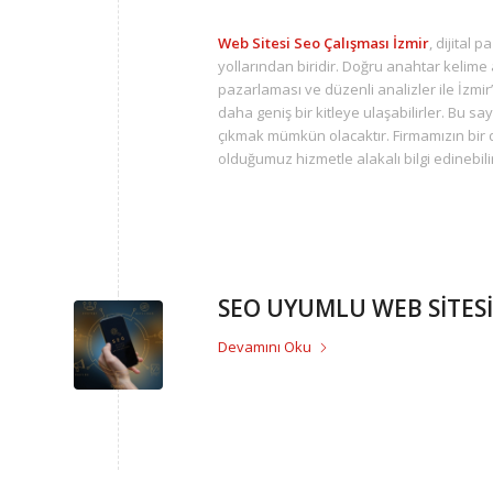
Web Sitesi Seo Çalışması İzmir
, dijital
yollarından biridir. Doğru anahtar kelime 
pazarlaması ve düzenli analizler ile İzmi
daha geniş bir kitleye ulaşabilirler. Bu s
çıkmak mümkün olacaktır. Firmamızın bir 
olduğumuz hizmetle alakalı bilgi edinebilir
SEO UYUMLU WEB SİTESİ
Devamını Oku