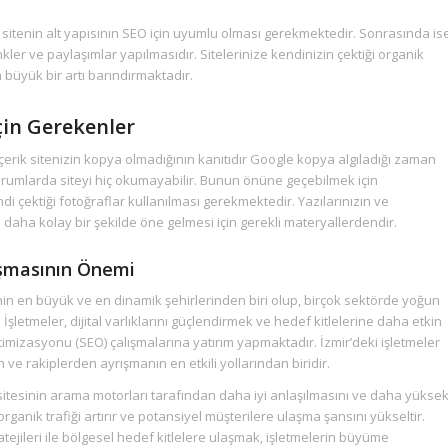
 sitenin alt yapısının SEO için uyumlu olması gerekmektedir. Sonrasında is
nkler ve paylaşımlar yapılmasıdır. Sitelerinize kendinizin çektiği organik
 büyük bir artı barındırmaktadır.
in Gerekenler
 içerik sitenizin kopya olmadığının kanıtıdır Google kopya algıladığı zaman
rumlarda siteyi hiç okumayabilir. Bunun önüne geçebilmek için
ndi çektiği fotoğraflar kullanılması gerekmektedir. Yazılarınızın ve
zin daha kolay bir şekilde öne gelmesi için gerekli materyallerdendir.
ışmasının Önemi
’nin en büyük ve en dinamik şehirlerinden biri olup, birçok sektörde yoğun
 İşletmeler, dijital varlıklarını güçlendirmek ve hedef kitlelerine daha etkin
imizasyonu (SEO) çalışmalarına yatırım yapmaktadır. İzmir’deki işletmeler
 ve rakiplerden ayrışmanın en etkili yollarından biridir.
 sitesinin arama motorları tarafından daha iyi anlaşılmasını ve daha yükse
rganik trafiği artırır ve potansiyel müşterilere ulaşma şansını yükseltir.
atejileri ile bölgesel hedef kitlelere ulaşmak, işletmelerin büyüme