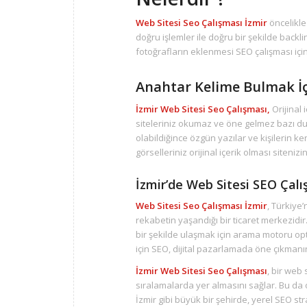
Web Sitesi Seo Çalışması İzmir
öncelikle
doğru işlemler ile doğru bir şekilde backli
fotoğrafların eklenmesi SEO çalışması için
Anahtar Kelime Bulmak İç
İzmir
Web Sitesi Seo Çalışması,
Orijinal
siteleriniz okumaz ve öne gelmez bazı du
olabildiğince özgün yazılar ve kişilerin ke
görselleriniz orijinal içerik olması siteni
İzmir’de Web Sitesi SEO Çal
Web Sitesi Seo Çalışması İzmir
, Türkiye
rekabetin yaşandığı bir ticaret merkezidir.
bir şekilde ulaşmak için arama motoru opt
için SEO, dijital pazarlamada öne çıkmanın
İzmir
Web Sitesi Seo Çalışması
, bir web
sıralamalarda yer almasını sağlar. Bu da o
İzmir gibi büyük bir şehirde, yerel SEO str