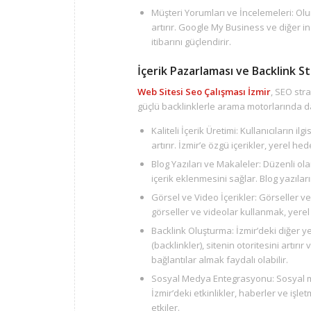
Müşteri Yorumları ve İncelemeleri: Olu
artırır. Google My Business ve diğer i
itibarını güçlendirir.
İçerik Pazarlaması ve Backlink St
Web Sitesi Seo Çalışması İzmir
, SEO stra
güçlü backlinklerle arama motorlarında dah
Kaliteli İçerik Üretimi: Kullanıcıların il
artırır. İzmir’e özgü içerikler, yerel he
Blog Yazıları ve Makaleler: Düzenli ol
içerik eklenmesini sağlar. Blog yazıla
Görsel ve Video İçerikler: Görseller ve vi
görseller ve videolar kullanmak, yerel
Backlink Oluşturma: İzmir’deki diğer ye
(backlinkler), sitenin otoritesini artırı
bağlantılar almak faydalı olabilir.
Sosyal Medya Entegrasyonu: Sosyal med
İzmir’deki etkinlikler, haberler ve işl
etkiler.