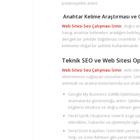
potansiyelini artırır.
Anahtar Kelime Araştırması ve
Web Sitesi Seo Çalışması İzmir
, doğru an
hangi anahtar kelimeleri aradığını belirle
dengeli bir şekilde dağıtılması önemlidir.
kelimeler doğal bir şekilde kullanılmalıdır.
Teknik SEO ve Web Sitesi O
Web Sitesi Seo Çalışması İzmir
, web sit
eklenmesini sağlayan unsurları içerir. İzm
artırmak ve arama motorlarında üst sıralar
Google My Business (GMB) Optimizasy
aramalarda görünürlüğü artırır. İşletm
bilgilerin eksiksiz ve doğru olması gere
Yerel İçerik Oluşturma: İzmir’e özgü iç
etkinlikler, haberler ve işletmeyle ilgili
Yerel Dizin Kayıtları: İzmir’deki yerel i
Yelp, ve İzmir Rehberi gibi yerel dizinl