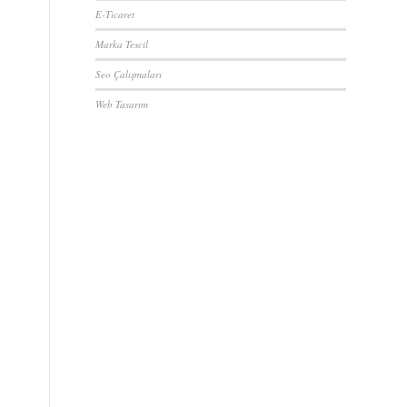
E-Ticaret
Marka Tescil
Seo Çalışmaları
Web Tasarım