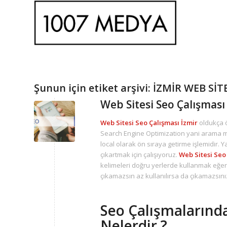
Şunun için etiket arşivi:
İZMİR WEB SİT
Web Sitesi Seo Çalışması
Web Sitesi Seo Çalışması İzmir
oldukça ö
Search Engine Optimization yani arama mo
local olarak ön sıraya getirme işlemidir. Yap
çıkartmak için çalışıyoruz.
Web Sitesi Seo
kelimeleri doğru yerlerde kullanmak eğer
çıkamazsın az kullanılırsa da çıkamazsını
Seo Çalışmalarınd
Nelerdir ?