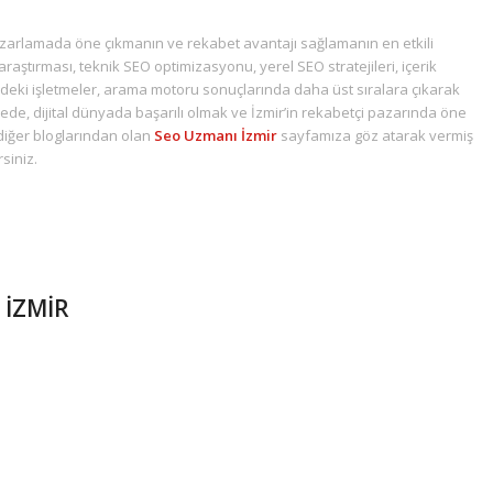
 pazarlamada öne çıkmanın ve rekabet avantajı sağlamanın en etkili
araştırması, teknik SEO optimizasyonu, yerel SEO stratejileri, içerik
r’deki işletmeler, arama motoru sonuçlarında daha üst sıralara çıkarak
ayede, dijital dünyada başarılı olmak ve İzmir’in rekabetçi pazarında öne
diğer bloglarından olan
Seo Uzmanı İzmir
sayfamıza göz atarak vermiş
siniz.
 İZMİR