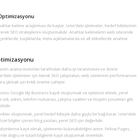
 Optimizasyonu
ahtar kelime araştırması ile başlar. İzmir’deki işletmeler, hedef kitlelerinin
yerek SEO stratejilerini oluşturmalıdır. Anahtar kelimelerin web sitesinde
 İçeriklerde, başlıklarda, meta açıklamalarda ve alt etiketlerde anahtar
ptimizasyonu
esinin arama motorları tarafından daha iyi taranmasını ve dizine
ir’deki işletmeler için teknik SEO çalışmaları, web sitelerinin performansını
a çıkmak için kritik öneme sahiptir.
onu: Google My Business kaydı oluşturmak ve optimize etmek, yerel
e adı, adres, telefon numarası, çalışma saatleri ve müşteri yorumları gibi
klidir.
erikler oluşturmak, yerel hedef kitleyle daha güçlü bir bağ kurar. İzmir’deki
 özel bilgiler içeren blog yazıları, yerel SEO için değerlidir.
ş dizinlerine kayıt olmak, işletmenin bulunabilirliğini artırır. Yellow Pages,
erde doğru ve tutarlı bilgilerle kayıt oluşturmak önemlidir.