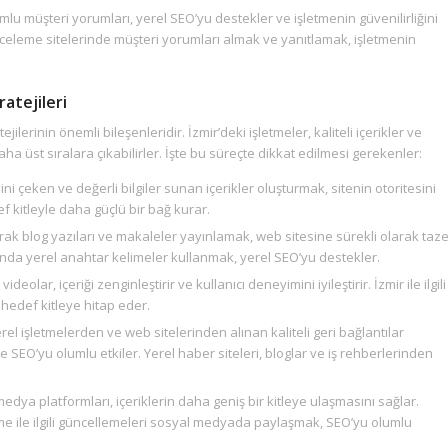
mlu müşteri yorumları, yerel SEO’yu destekler ve işletmenin güvenilirliğini
nceleme sitelerinde müşteri yorumları almak ve yanıtlamak, işletmenin
ratejileri
tejilerinin önemli bileşenleridir. İzmir’deki işletmeler, kaliteli içerikler ve
a üst sıralara çıkabilirler. İşte bu süreçte dikkat edilmesi gerekenler:
gisini çeken ve değerli bilgiler sunan içerikler oluşturmak, sitenin otoritesini
def kitleyle daha güçlü bir bağ kurar.
arak blog yazıları ve makaleler yayınlamak, web sitesine sürekli olarak taz
rında yerel anahtar kelimeler kullanmak, yerel SEO’yu destekler.
deolar, içeriği zenginleştirir ve kullanıcı deneyimini iyileştirir. İzmir ile ilgili
 hedef kitleye hitap eder.
rel işletmelerden ve web sitelerinden alınan kaliteli geri bağlantılar
r ve SEO’yu olumlu etkiler. Yerel haber siteleri, bloglar ve iş rehberlerinden
ya platformları, içeriklerin daha geniş bir kitleye ulaşmasını sağlar.
etme ile ilgili güncellemeleri sosyal medyada paylaşmak, SEO’yu olumlu