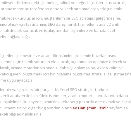
bileşenidir. İzmir’deki işletmeler, kaliteli ve değerli içerikler oluşturarak,
de arama motorları tarafından daha yüksek sıralamalara yerleştirilebilir.
nabilecek kuruluşlar için, müşterilerin bir SEO stratejisi geliştirmesine,
cı olmak için tasarlanmış SEO danışmanlık hizmetleri sunar. Dahili
lamalı destek sunacak ve iş akışlarından ölçümlere ve kanala özel
geler sağlayacağız.
 müşterileri çekmesine ve artan dönüşümler için zemin hazırlamasına
k etmek için teknik sorunları ele alacak, açıklamaları optimize edecek ve
 olarak, arama motorlarının sitenizi daha iyi anlamasına, akılda kalıcı bir
ci güveni oluşturmak için bir inceleme oluşturma stratejisi geliştirmesin
tleme uygulayacağız.
ilerinin vazgeçilmez bir parçasıdır. Yerel SEO stratejileri, teknik
zenli analizler ile İzmir’deki işletmeler, arama motoru sonuçlarında daha
 ulaşabilirler. Bu sayede, İzmir’deki rekabetçi pazarda öne çıkmak ve dijital
 Firmamızın bir diğer bloglarından olan
Seo Danışmanı İzmir
sayfamıza
lı bilgi edinebilirsiniz.