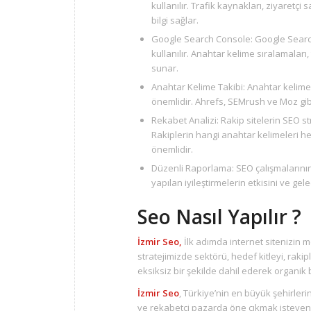
kullanılır. Trafik kaynakları, ziyaretç
bilgi sağlar.
Google Search Console: Google Search
kullanılır. Anahtar kelime sıralamaları
sunar.
Anahtar Kelime Takibi: Anahtar kelime s
önemlidir. Ahrefs, SEMrush ve Moz gibi
Rekabet Analizi: Rakip sitelerin SEO stra
Rakiplerin hangi anahtar kelimeleri hed
önemlidir.
Düzenli Raporlama: SEO çalışmalarının 
yapılan iyileştirmelerin etkisini ve gel
Seo Nasıl Yapılır ?
İzmir Seo,
İlk adımda internet sitenizin
stratejimizde sektörü, hedef kitleyi, rakip
eksiksiz bir şekilde dahil ederek organi
İzmir Seo
, Türkiye’nin en büyük şehirlerin
ve rekabetçi pazarda öne çıkmak isteyen 