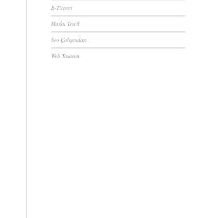
E-Ticaret
Marka Tescil
Seo Çalışmaları
Web Tasarım