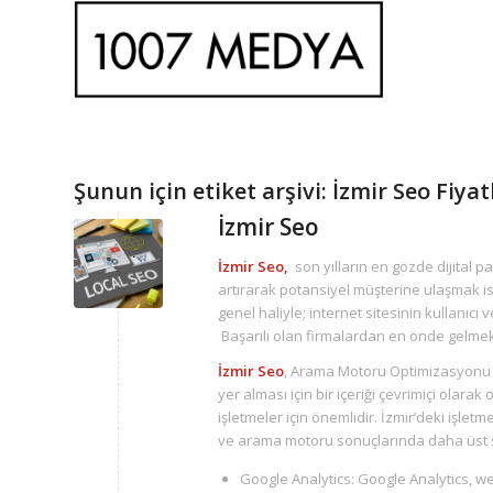
Şunun için etiket arşivi:
İzmir Seo Fiyat
İzmir Seo
İzmir Seo,
son yılların en gözde dijital 
artırarak potansiyel müşterine ulaşmak i
genel haliyle; internet sitesinin kullanıcı
Başarılı olan firmalardan en önde gelmek
İzmir Seo
, Arama Motoru Optimizasyonu a
yer alması için bir içeriği çevrimiçi olarak
işletmeler için önemlidir. İzmir’deki işletm
ve arama motoru sonuçlarında daha üst sı
Google Analytics: Google Analytics, web