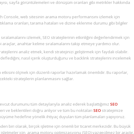
i sayısı, sayfa görüntülemeleri ve dönüşüm oranları gibi metrikler hakkında
 Console, web sitesinin arama motoru performansını izlemek için
, tıklama oranları, tarama hataları ve dizine eklenme durumu gibi bilgiler
ıralamalarını izlemek, SEO stratejilerinin etkinliğini değerlendirmek için
 araçlar, anahtar kelime sıralamalarını takip etmeye yardımcı olur.
tejilerini analiz etmek, kendi stratejinizi geliştirmek için faydalı olabilir.
eflediğini, nasıl içerik oluşturduğunu ve backlink stratejilerini incelemek
etkisini ölçmek için düzenli raporlar hazırlamak önemlidir. Bu raporlar,
ecekteki stratejilerin planlanmasını sağlar.
 mevcut durumunu tüm detaylarıyla analiz ederek başlattığımız
SEO
leri ve beklentileri doğru anlıyor ve tüm bu noktaları
SEO
stratejimize
k büyüme hedefine yönelik ihtiyaç duyulan tüm planlamaları yapıyoruz.
den biri olarak, birçok işletme için önemli bir ticaret merkezidir. Bu büyük
işletmeler için, arama motoru optimizasyonu (SEO) vazgeçilmez bir araçtır.