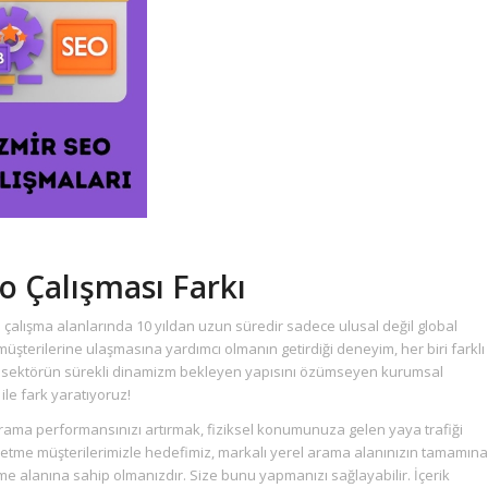
o Çalışması Farkı
 çalışma alanlarında 10 yıldan uzun süredir sadece ulusal değil global
üşterilerine ulaşmasına yardımcı olmanın getirdiği deneyim, her biri farklı
, sektörün sürekli dinamizm bekleyen yapısını özümseyen kurumsal
ile fark yaratıyoruz!
ma performansınızı artırmak, fiziksel konumunuza gelen yaya trafiği
 işletme müşterilerimizle hedefimiz, markalı yerel arama alanınızın tamamına
ime alanına sahip olmanızdır. Size bunu yapmanızı sağlayabilir. İçerik