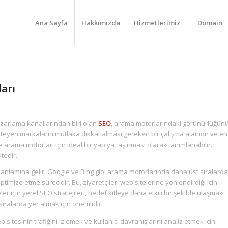
Ana Sayfa
Hakkımızda
Hizmetlerimiz
Domain
ları
pazarlama kanallarından biri olan
SEO
, arama motorlarındaki görünürlüğün
steyen markaların mutlaka dikkat alması gereken bir çalışma alanıdır ve en
 ve arama motorları için ideal bir yapıya taşınması olarak tanımlanabilir.
tedir.
nlamına gelir. Google ve Bing gibi arama motorlarında daha üst sıralarda
 optimize etme sürecidir. Bu, ziyaretçileri web sitelerine yönlendirdiği için
eler için yerel SEO stratejileri, hedef kitleye daha etkili bir şekilde ulaşmak
ralarda yer almak için önemlidir.
 sitesinin trafiğini izlemek ve kullanıcı davranışlarını analiz etmek için