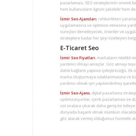
pazarlaması, SEO stratejilerinin önemli bir 
hem kullanıcıların ilgisini çekebilir hem 
İzmir Seo Ajansları
, rehberlikten yararla
uygulamasına ve optimize etmesine yardım
süreçleri denetleyecek, öneriler ve uygu
stratejilere kadar her şeyi özetleyen bel
E-Ticaret Seo
İzmir Seo Fiyatları
, markaların nitelikli
yardımcı olmayı amaçlar. Göz atmayı teşvi
dahili bağlantı yapınızı iyileştireceğiz. Ek
marka oluşturmaya odaklanmasına ve tüketi
yardımcı olmak için yapılandırılmış işare
İzmir Seo Ajans
, dijital pazarlama stratej
optimizasyonlar, içerik pazarlaması ve dü
üst sıralara çıkarak daha geniş bir kitleye
dünyada başarılı olmak mümkün olacaktır.
göz atarak vermiş olduğumuz hizmetle alaka