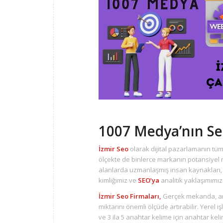
1007 Medya’nın Se
İzmir Seo
olarak dijital pazarlamanın tüm
ölçekte de binlerce markanın potansiyel m
alanlarda uzmanlaşmış insan kaynakları
kimliğimiz ve
SEO’ya
analitik yaklaşımımız 
İzmir Seo Firmaları,
Gerçek mekanda, ara
miktarını önemli ölçüde artırabilir. Yerel
ve 3 ila 5 anahtar kelime için anahtar kel