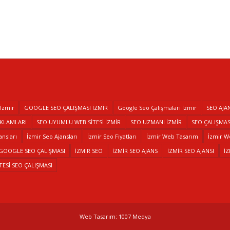
 İzmir
GOOGLE SEO ÇALIŞMASI İZMİR
Google Seo Çalışmaları İzmir
SEO AJAN
EKLAMLARI
SEO UYUMLU WEB SİTESİ İZMİR
SEO UZMANI İZMİR
SEO ÇALIŞMASI
ansları
İzmir Seo Ajansları
İzmir Seo Fiyatları
İzmir Web Tasarım
İzmir W
 GOOGLE SEO ÇALIŞMASI
İZMİR SEO
İZMİR SEO AJANS
İZMİR SEO AJANSI
İ
TESİ SEO ÇALIŞMASI
Web Tasarım: 1007 Medya