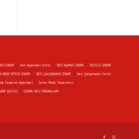
SI İZMİR
Seo Ajansları İzmir
SEO AJANS İZMİR
SEOCU İZMİR
 WEB SİTESİ İZMİR
SEO ÇALIŞMASI İZMİR
Seo Çalışmaları İzmir
eb Tasarım Ajansları
İzmir Web Tasarımcı
ZMİR SEOCU
İZMİR SEO FİRMALARI