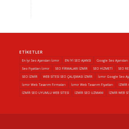
ETIKETLER
En İyi Seo Ajansları İzmir
EN İYİ SEO AJANSI
Google Seo Ajansları
Seo Fiyatları İzmir
SEO FİRMALARI İZMİR
SEO HİZMETİ
SEO R
SEO İZMİR
WEB SİTESİ SEO ÇALIŞMASI İZMİR
İzmir Google Seo Aj
İzmir Web Tasarım Firmaları
İzmir Web Tasarım Fiyatları
İZMİR
İZMİR SEO UYUMLU WEB SİTESİ
İZMİR SEO UZMANI
İZMİR WEB Sİ