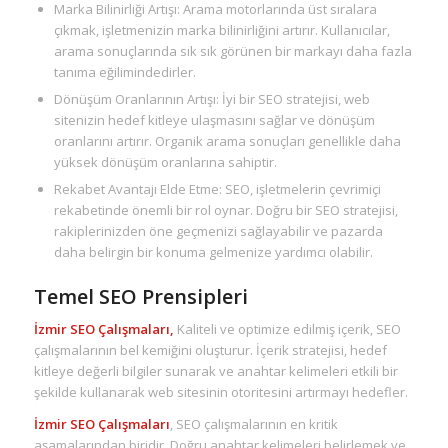
Marka Bilinirliği Artışı: Arama motorlarında üst sıralara
çıkmak, işletmenizin marka bilinirliğini artırır. Kullanıcılar,
arama sonuçlarında sık sık görünen bir markayı daha fazla
tanıma eğilimindedirler.
Dönüşüm Oranlarının Artışı: İyi bir SEO stratejisi, web
sitenizin hedef kitleye ulaşmasını sağlar ve dönüşüm
oranlarını artırır. Organik arama sonuçları genellikle daha
yüksek dönüşüm oranlarına sahiptir.
Rekabet Avantajı Elde Etme: SEO, işletmelerin çevrimiçi
rekabetinde önemli bir rol oynar. Doğru bir SEO stratejisi,
rakiplerinizden öne geçmenizi sağlayabilir ve pazarda
daha belirgin bir konuma gelmenize yardımcı olabilir.
Temel SEO Prensipleri
İzmir SEO Çalışmaları,
Kaliteli ve optimize edilmiş içerik, SEO
çalışmalarının bel kemiğini oluşturur. İçerik stratejisi, hedef
kitleye değerli bilgiler sunarak ve anahtar kelimeleri etkili bir
şekilde kullanarak web sitesinin otoritesini artırmayı hedefler.
İzmir SEO Çalışmaları
, SEO çalışmalarının en kritik
aşamalarından biridir. Doğru anahtar kelimeleri belirlemek ve