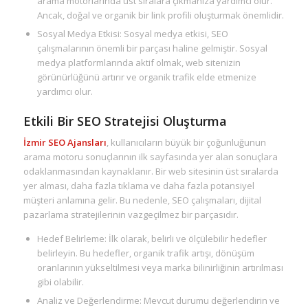
arama motorlarında üst sıralara çıkmanıza yardımcı olur.
Ancak, doğal ve organik bir link profili oluşturmak önemlidir.
Sosyal Medya Etkisi: Sosyal medya etkisi, SEO
çalışmalarının önemli bir parçası haline gelmiştir. Sosyal
medya platformlarında aktif olmak, web sitenizin
görünürlüğünü artırır ve organik trafik elde etmenize
yardımcı olur.
Etkili Bir SEO Stratejisi Oluşturma
İzmir SEO Ajansları
, kullanıcıların büyük bir çoğunluğunun
arama motoru sonuçlarının ilk sayfasında yer alan sonuçlara
odaklanmasından kaynaklanır. Bir web sitesinin üst sıralarda
yer alması, daha fazla tıklama ve daha fazla potansiyel
müşteri anlamına gelir. Bu nedenle, SEO çalışmaları, dijital
pazarlama stratejilerinin vazgeçilmez bir parçasıdır.
Hedef Belirleme: İlk olarak, belirli ve ölçülebilir hedefler
belirleyin. Bu hedefler, organik trafik artışı, dönüşüm
oranlarının yükseltilmesi veya marka bilinirliğinin artırılması
gibi olabilir.
Analiz ve Değerlendirme: Mevcut durumu değerlendirin ve