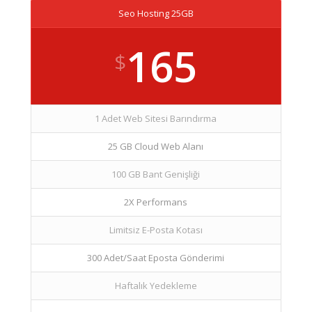
Seo Hosting 25GB
165
$
1 Adet Web Sitesi Barındırma
25 GB Cloud Web Alanı
100 GB Bant Genişliği
2X Performans
Limitsiz E-Posta Kotası
300 Adet/Saat Eposta Gönderimi
Haftalık Yedekleme