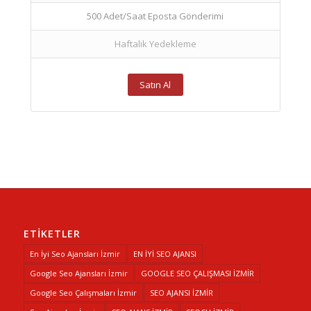
500 Adet/Saat Eposta Gönderimi
Haftalık Yedekleme
Satın Al
ETIKETLER
En İyi Seo Ajansları İzmir
EN İYİ SEO AJANSI
Google Seo Ajansları İzmir
GOOGLE SEO ÇALIŞMASI İZMİR
Google Seo Çalışmaları İzmir
SEO AJANSI İZMİR