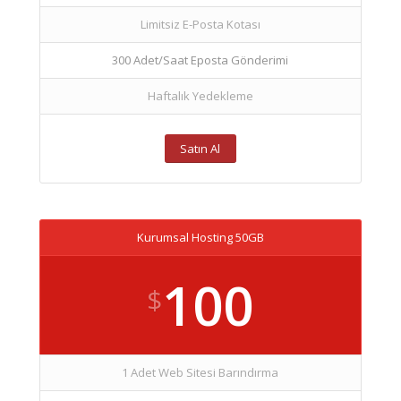
Limitsiz E-Posta Kotası
300 Adet/Saat Eposta Gönderimi
Haftalık Yedekleme
Satın Al
Kurumsal Hosting 50GB
100
$
1 Adet Web Sitesi Barındırma