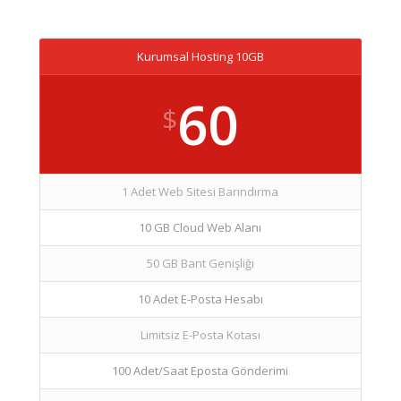
Kurumsal Hosting 10GB
60
$
1 Adet Web Sitesi Barındırma
10 GB Cloud Web Alanı
50 GB Bant Genişliği
10 Adet E-Posta Hesabı
Limitsiz E-Posta Kotası
100 Adet/Saat Eposta Gönderimi