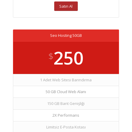
Satın Al
Seo Hosting 50GB
250
$
1 Adet Web Sitesi Barındırma
50 GB Cloud Web Alanı
150 GB Bant Genişliği
2X Performans
Limitsiz E-Posta Kotası