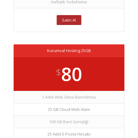
Haftalık Yedekleme
Satın Al
Kurumsal Hosting 25GB
80
$
1 Adet Web Sitesi Barındırma
25 GB Cloud Web Alanı
100 GB Bant Genişliği
25 Adet E-Posta Hesabı