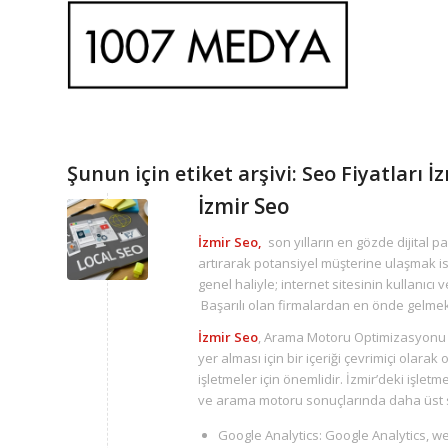
Şunun için etiket arşivi:
Seo Fiyatları İ
İzmir Seo
İzmir Seo,
son yılların en gözde dijital 
artırarak potansiyel müşterine ulaşmak i
genel haliyle; internet sitesinin kullanıcı
Başarılı olan firmalardan en önde gelmek
İzmir Seo
, Arama Motoru Optimizasyonu a
yer alması için bir içeriği çevrimiçi olarak
işletmeler için önemlidir. İzmir’deki işletm
ve arama motoru sonuçlarında daha üst sı
Google Analytics: Google Analytics, web