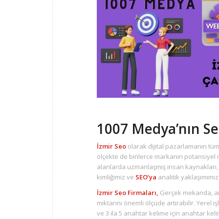
1007 Medya’nın Se
İzmir Seo
olarak dijital pazarlamanın tüm
ölçekte de binlerce markanın potansiyel m
alanlarda uzmanlaşmış insan kaynakları
kimliğimiz ve
SEO’ya
analitik yaklaşımımız 
İzmir Seo Firmaları,
Gerçek mekanda, ara
miktarını önemli ölçüde artırabilir. Yerel
ve 3 ila 5 anahtar kelime için anahtar kel