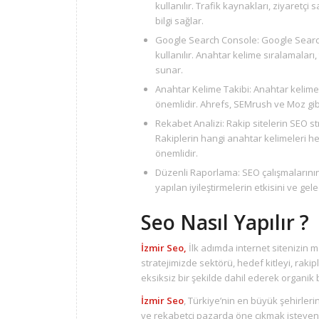
kullanılır. Trafik kaynakları, ziyaretç
bilgi sağlar.
Google Search Console: Google Search
kullanılır. Anahtar kelime sıralamaları
sunar.
Anahtar Kelime Takibi: Anahtar kelime s
önemlidir. Ahrefs, SEMrush ve Moz gibi
Rekabet Analizi: Rakip sitelerin SEO stra
Rakiplerin hangi anahtar kelimeleri hed
önemlidir.
Düzenli Raporlama: SEO çalışmalarının 
yapılan iyileştirmelerin etkisini ve gel
Seo Nasıl Yapılır ?
İzmir Seo,
İlk adımda internet sitenizin
stratejimizde sektörü, hedef kitleyi, rakip
eksiksiz bir şekilde dahil ederek organi
İzmir Seo
, Türkiye’nin en büyük şehirlerin
ve rekabetçi pazarda öne çıkmak isteyen 