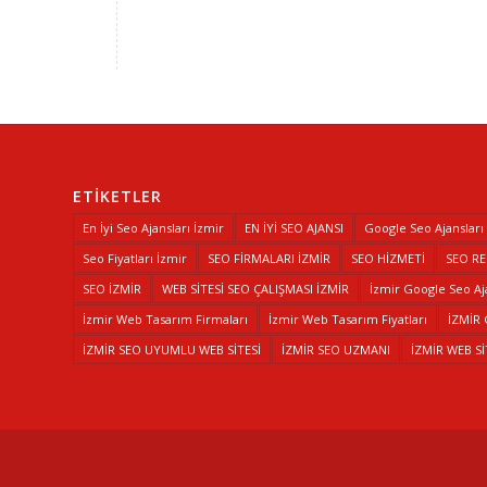
ETIKETLER
En İyi Seo Ajansları İzmir
EN İYİ SEO AJANSI
Google Seo Ajansları
Seo Fiyatları İzmir
SEO FİRMALARI İZMİR
SEO HİZMETİ
SEO R
SEO İZMİR
WEB SİTESİ SEO ÇALIŞMASI İZMİR
İzmir Google Seo Aj
İzmir Web Tasarım Firmaları
İzmir Web Tasarım Fiyatları
İZMİR
İZMİR SEO UYUMLU WEB SİTESİ
İZMİR SEO UZMANI
İZMİR WEB Sİ