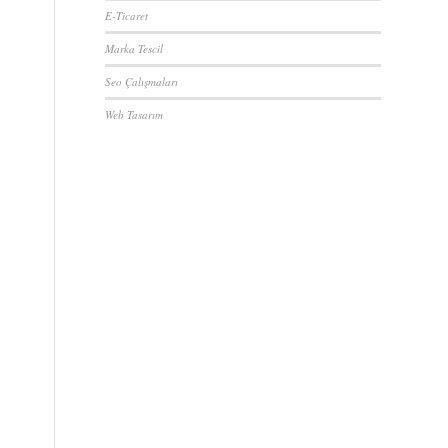
E-Ticaret
Marka Tescil
Seo Çalışmaları
Web Tasarım