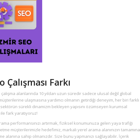
o Çalışması Farkı
 çalışma alanlarında 10 yıldan uzun süredir sadece ulusal değil global
üşterilerine ulaşmasına yardımcı olmanın getirdiği deneyim, her biri farklı
, sektörün sürekli dinamizm bekleyen yapısını özümseyen kurumsal
ile fark yaratıyoruz!
ma performansınızı artırmak, fiziksel konumunuza gelen yaya trafiği
 işletme müşterilerimizle hedefimiz, markalı yerel arama alanınızın tamamına
ime alanına sahip olmanızdır. Size bunu yapmanızı sağlayabilir. İçerik