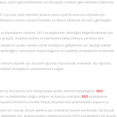
i sayısı, sayfa görüntülemeleri ve dönüşüm oranları gibi metrikler hakkında
 Console, web sitesinin arama motoru performansını izlemek için
, tıklama oranları, tarama hataları ve dizine eklenme durumu gibi bilgiler
ıralamalarını izlemek, SEO stratejilerinin etkinliğini değerlendirmek için
 araçlar, anahtar kelime sıralamalarını takip etmeye yardımcı olur.
tejilerini analiz etmek, kendi stratejinizi geliştirmek için faydalı olabilir.
eflediğini, nasıl içerik oluşturduğunu ve backlink stratejilerini incelemek
etkisini ölçmek için düzenli raporlar hazırlamak önemlidir. Bu raporlar,
ecekteki stratejilerin planlanmasını sağlar.
 mevcut durumunu tüm detaylarıyla analiz ederek başlattığımız
SEO
leri ve beklentileri doğru anlıyor ve tüm bu noktaları
SEO
stratejimize
k büyüme hedefine yönelik ihtiyaç duyulan tüm planlamaları yapıyoruz.
den biri olarak, birçok işletme için önemli bir ticaret merkezidir. Bu büyük
işletmeler için, arama motoru optimizasyonu (SEO) vazgeçilmez bir araçtır.