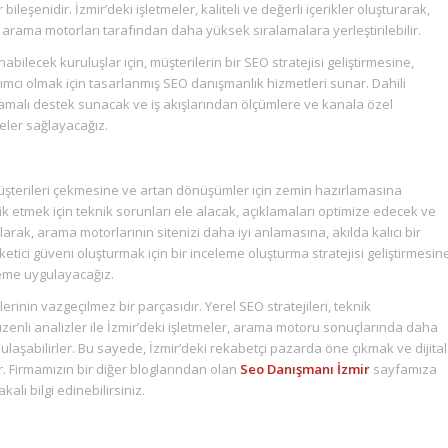
bileşenidir. İzmir’deki işletmeler, kaliteli ve değerli içerikler oluşturarak,
de arama motorları tarafından daha yüksek sıralamalara yerleştirilebilir.
nabilecek kuruluşlar için, müşterilerin bir SEO stratejisi geliştirmesine,
cı olmak için tasarlanmış SEO danışmanlık hizmetleri sunar. Dahili
lamalı destek sunacak ve iş akışlarından ölçümlere ve kanala özel
geler sağlayacağız.
 müşterileri çekmesine ve artan dönüşümler için zemin hazırlamasına
k etmek için teknik sorunları ele alacak, açıklamaları optimize edecek ve
 olarak, arama motorlarının sitenizi daha iyi anlamasına, akılda kalıcı bir
ci güveni oluşturmak için bir inceleme oluşturma stratejisi geliştirmesin
tleme uygulayacağız.
ilerinin vazgeçilmez bir parçasıdır. Yerel SEO stratejileri, teknik
zenli analizler ile İzmir’deki işletmeler, arama motoru sonuçlarında daha
 ulaşabilirler. Bu sayede, İzmir’deki rekabetçi pazarda öne çıkmak ve dijital
 Firmamızın bir diğer bloglarından olan
Seo Danışmanı İzmir
sayfamıza
lı bilgi edinebilirsiniz.