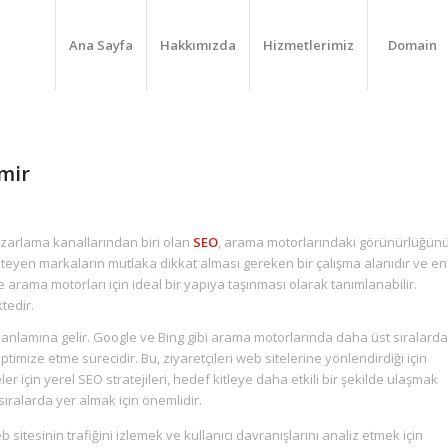
Ana Sayfa
Hakkımızda
Hizmetlerimiz
Domain
zmir
pazarlama kanallarından biri olan
SEO
, arama motorlarındaki görünürlüğün
steyen markaların mutlaka dikkat alması gereken bir çalışma alanıdır ve en
 ve arama motorları için ideal bir yapıya taşınması olarak tanımlanabilir.
tedir.
nlamına gelir. Google ve Bing gibi arama motorlarında daha üst sıralarda
 optimize etme sürecidir. Bu, ziyaretçileri web sitelerine yönlendirdiği için
eler için yerel SEO stratejileri, hedef kitleye daha etkili bir şekilde ulaşmak
ralarda yer almak için önemlidir.
 sitesinin trafiğini izlemek ve kullanıcı davranışlarını analiz etmek için