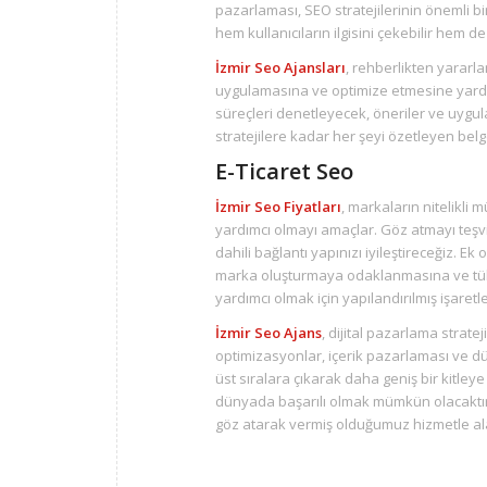
pazarlaması, SEO stratejilerinin önemli bir 
hem kullanıcıların ilgisini çekebilir hem 
İzmir Seo Ajansları
, rehberlikten yararla
uygulamasına ve optimize etmesine yardım
süreçleri denetleyecek, öneriler ve uygu
stratejilere kadar her şeyi özetleyen bel
E-Ticaret Seo
İzmir Seo Fiyatları
, markaların nitelikli
yardımcı olmayı amaçlar. Göz atmayı teşvi
dahili bağlantı yapınızı iyileştireceğiz. Ek
marka oluşturmaya odaklanmasına ve tüketi
yardımcı olmak için yapılandırılmış işare
İzmir Seo Ajans
, dijital pazarlama stratej
optimizasyonlar, içerik pazarlaması ve dü
üst sıralara çıkarak daha geniş bir kitleye
dünyada başarılı olmak mümkün olacaktır.
göz atarak vermiş olduğumuz hizmetle alaka