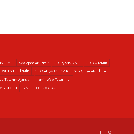
SI İZMİR
Seo Ajansları İzmir
SEO AJANS İZMİR
SEOCU İZMİR
 WEB SİTESİ İZMİR
SEO ÇALIŞMASI İZMİR
Seo Çalışmaları İzmir
eb Tasarım Ajansları
İzmir Web Tasarımcı
ZMİR SEOCU
İZMİR SEO FİRMALARI