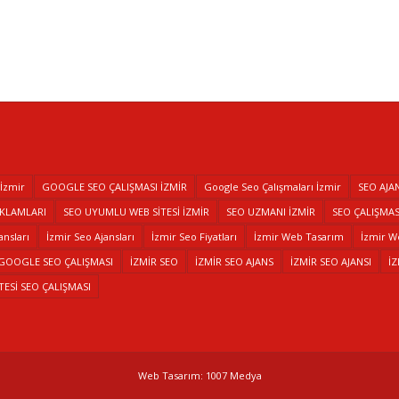
 İzmir
GOOGLE SEO ÇALIŞMASI İZMİR
Google Seo Çalışmaları İzmir
SEO AJAN
EKLAMLARI
SEO UYUMLU WEB SİTESİ İZMİR
SEO UZMANI İZMİR
SEO ÇALIŞMASI
ansları
İzmir Seo Ajansları
İzmir Seo Fiyatları
İzmir Web Tasarım
İzmir W
 GOOGLE SEO ÇALIŞMASI
İZMİR SEO
İZMİR SEO AJANS
İZMİR SEO AJANSI
İ
TESİ SEO ÇALIŞMASI
Web Tasarım: 1007 Medya